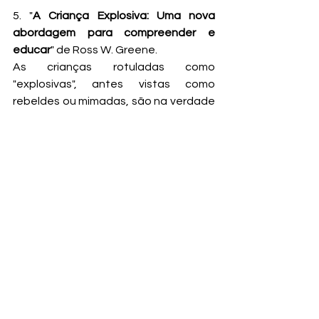
5. "
A Criança Explosiva: Uma nova 
abordagem para compreender e 
educar
" de Ross W. Greene.
As crianças rotuladas como 
"explosivas", antes vistas como 
rebeldes ou mimadas, são na verdade 
aquelas que reagem de forma 
desproporcional à frustração devido à 
pouca flexibilidade e tolerância.  O 
autor, especialista em psicologia 
infantil, ajuda os pais a identificar os 
gatilhos das crises e a criar planos de 
ação preventivos para momentos de 
emergência. 